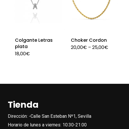
pueden
se
elegir
pue
en
eleg
la
en
página
Colgante Letras
Choker Cordon
la
plata
de
20,00
€
–
25,00
€
Est
pági
18,00
€
Este
producto
pro
de
producto
tien
pro
tiene
múlt
múltiples
vari
variantes.
Las
Las
opc
Tienda
opciones
se
se
Dirección: -Calle San Esteban Nº1, Sevilla
pue
pueden
Horario de lunes a viernes: 10:30-21:00
eleg