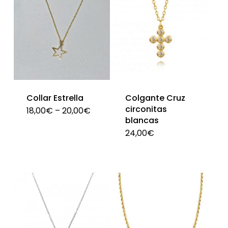
Collar Estrella
Colgante Cruz
circonitas
18,00
€
–
20,00
€
Este
blancas
producto
24,00
€
Est
tiene
pro
múltiples
tien
variantes.
múlt
Las
vari
opciones
Las
se
opc