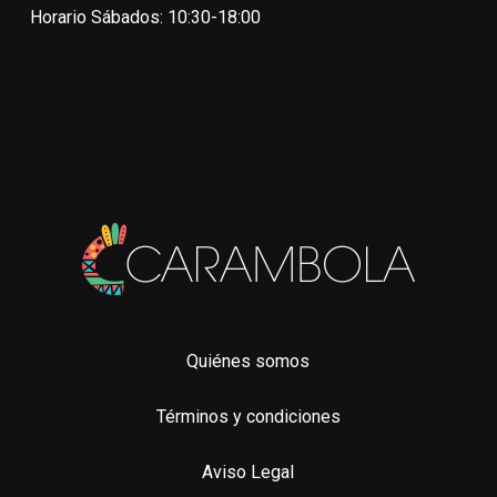
elegir
Horario Sábados: 10:30-18:00
en
en
la
la
pági
página
de
de
pro
producto
Quiénes somos
Términos y condiciones
Aviso Legal