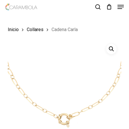
Men
Skip
to
search
Close
main
Menu
Inicio
Collares
Cadena Carla
content