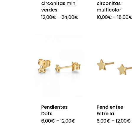
en
circonitas mini
circonitas
la
verdes
multicolor
la
página
12,00
€
–
24,00
€
10,00
€
–
18,00
página
de
Este
Este
de
producto
producto
producto
producto
tiene
tiene
múltiples
múltiples
variantes.
variantes.
Las
Las
opciones
opciones
se
se
pueden
pueden
elegir
elegir
Pendientes
Pendientes
en
en
Dots
Estrella
6,00
€
–
12,00
€
6,00
€
–
12,00
€
la
la
Este
Este
página
página