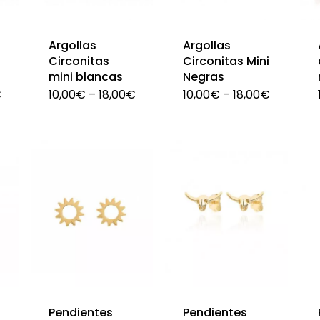
pueden
pueden
elegir
elegir
Argollas
Argollas
en
en
i
Circonitas
Circonitas Mini
mini blancas
Negras
la
la
€
10,00
€
–
18,00
€
10,00
€
–
18,00
€
página
página
Este
Este
de
de
producto
producto
producto
producto
tiene
tiene
múltiples
múltiples
variantes.
variantes.
Las
Las
opciones
opciones
se
se
pueden
pueden
elegir
elegir
Pendientes
Pendientes