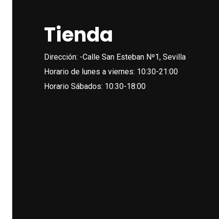
variantes.
variantes.
Las
Las
Tienda
opciones
opciones
se
se
Dirección: -Calle San Esteban Nº1, Sevilla
pueden
pueden
Horario de lunes a viernes: 10:30-21:00
elegir
elegir
Horario Sábados: 10:30-18:00
en
en
la
la
página
página
de
de
producto
producto