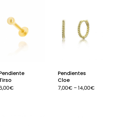
Pendiente
Pendientes
Tirso
Cloe
6,00
€
7,00
€
–
14,00
€
Este
Este
producto
producto
tiene
tiene
múltiples
múltiples
variantes.
variantes.