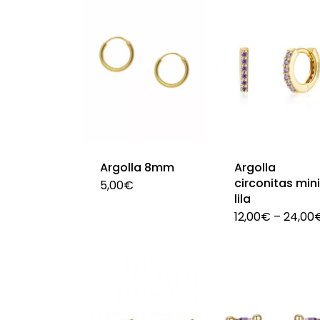
Argolla 8mm
Argolla
circonitas min
5,00
€
lila
Este
12,00
€
–
24,00
producto
Este
tiene
producto
múltiples
tiene
variantes.
múltiples
Las
variantes.