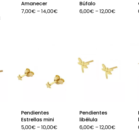
en
en
Amanecer
Búfalo
7,00
€
–
14,00
€
6,00
€
–
12,00
€
la
la
Este
€
Este
página
página
producto
producto
de
de
tiene
tiene
producto
producto
múltiples
múltiples
variantes.
variantes.
Las
Las
opciones
opciones
se
se
pueden
pueden
elegir
elegir
en
en
Pendientes
Pendientes
Estrellas mini
libélula
la
la
5,00
€
–
10,00
€
6,00
€
–
12,00
€
página
página
Este
Este
de