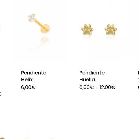
Pendiente
Pendiente
i
Helix
Huella
6,00
€
6,00
€
–
12,00
€
€
Este
Este
producto
producto
tiene
tiene
múltiples
múltiples
variantes.
variantes.