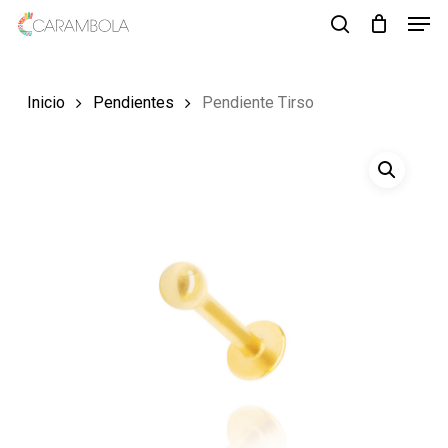
Men
Skip
to
search
Close
main
Menu
Inicio
Pendientes
Pendiente Tirso
content