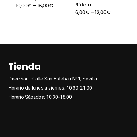
Búfalo
10,00
€
–
18,00
€
Este
página
6,00
€
–
12,00
€
Est
producto
de
pro
tiene
producto
tien
múltiples
múlt
variantes.
vari
Las
Las
opciones
Tienda
opc
se
se
Dirección: -Calle San Esteban Nº1, Sevilla
pueden
pue
Horario de lunes a viernes: 10:30-21:00
elegir
eleg
Horario Sábados: 10:30-18:00
en
en
la
la
página
pági
de
de
producto