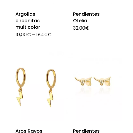
Argollas
Pendientes
circonitas
Ofelia
multicolor
32,00
€
10,00
€
–
18,00
€
Este
producto
tiene
múltiples
variantes.
Las
opciones
se
pueden
elegir
en
Aros Rayos
Pendientes
la