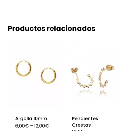
Productos relacionados
Argolla 10mm
Pendientes
Crestas
6,00
€
–
12,00
€
Este