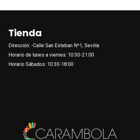
múlt
vari
Las
Tienda
opc
se
Dirección: -Calle San Esteban Nº1, Sevilla
pue
Horario de lunes a viernes: 10:30-21:00
eleg
Horario Sábados: 10:30-18:00
en
la
pági
de
pro