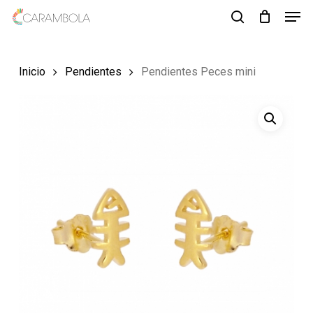
Men
Skip
to
search
Close
main
Menu
Inicio
Pendientes
Pendientes Peces mini
content