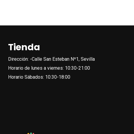
producto
pro
pro
tiene
tien
múltiples
múlt
variantes.
vari
Las
Las
Tienda
opciones
opc
se
se
Dirección: -Calle San Esteban Nº1, Sevilla
pueden
pue
Horario de lunes a viernes: 10:30-21:00
elegir
eleg
Horario Sábados: 10:30-18:00
en
en
la
la
página
pági
de
de
producto
pro