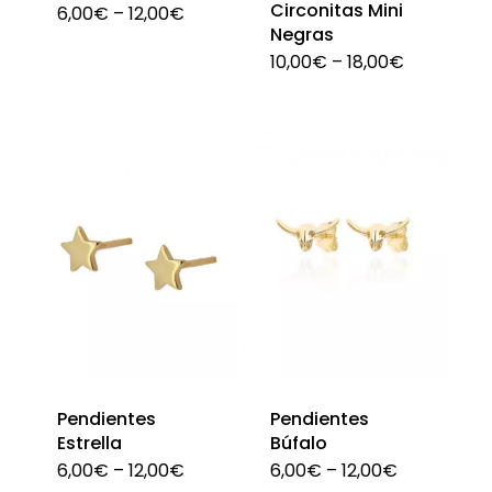
Circonitas Mini
6,00
€
–
12,00
€
Este
Negras
producto
10,00
€
–
18,00
€
Est
tiene
pro
múltiples
tien
variantes.
múlt
Las
vari
opciones
Las
se
opc
pueden
se
elegir
pue
en
eleg
la
en
página
Pendientes
Pendientes
la
Estrella
Búfalo
de
pági
6,00
€
–
12,00
€
6,00
€
–
12,00
€
Este
Est
producto
de