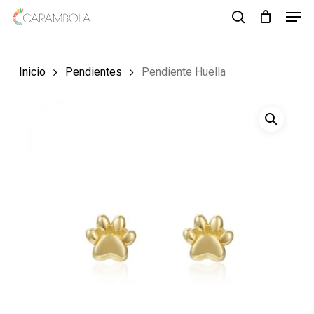
Men
Skip
to
search
Close
main
Menu
Inicio
Pendientes
Pendiente Huella
content