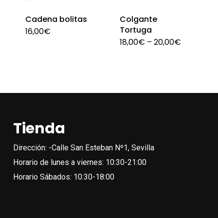
en
Cadena bolitas
Colgante
la
Tortuga
16,00
€
Este
página
18,00
€
–
20,00
€
Est
producto
de
pro
tiene
producto
tien
múltiples
múlt
variantes.
vari
Las
Las
opciones
Tienda
opc
se
se
Dirección: -Calle San Esteban Nº1, Sevilla
pueden
pue
Horario de lunes a viernes: 10:30-21:00
elegir
eleg
Horario Sábados: 10:30-18:00
en
en
la
la
página
pági