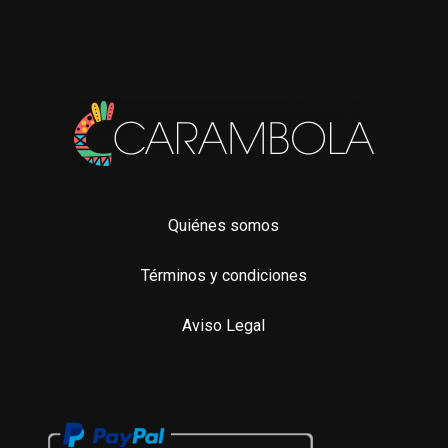
de
de
producto
pro
Quiénes somos
Términos y condiciones
Aviso Legal