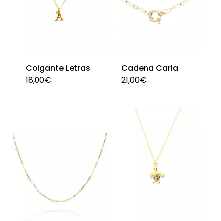
Colgante Letras
Cadena Carla
18,00
€
21,00
€
Este
producto
tiene
múltiples
variantes.
Las
opciones
se
pueden
elegir