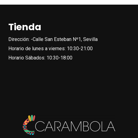
múlt
variantes.
vari
Las
Las
opciones
Tienda
opc
se
se
Dirección: -Calle San Esteban Nº1, Sevilla
pueden
pue
Horario de lunes a viernes: 10:30-21:00
elegir
eleg
Horario Sábados: 10:30-18:00
en
en
la
la
página
pági
de
de
producto
pro