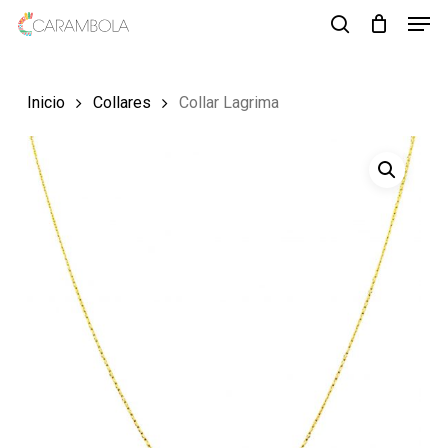
Men
Skip
to
search
Close
main
Menu
Inicio
Collares
Collar Lagrima
content