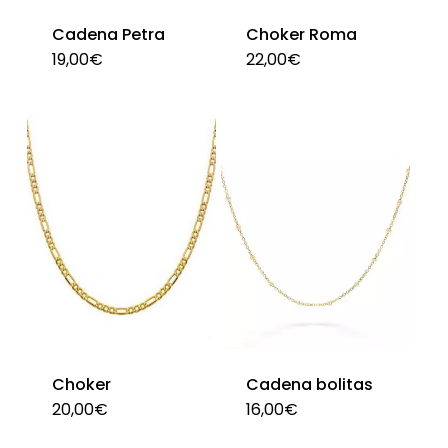
Cadena Petra
Choker Roma
19,00
€
22,00
€
Choker
Cadena bolitas
20,00
€
16,00
€
Est
pro