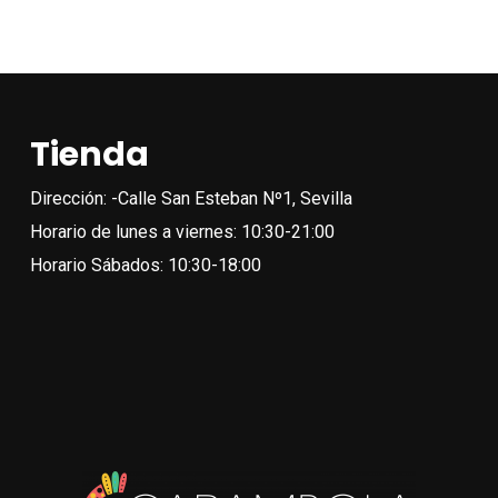
tien
múlt
vari
Las
Tienda
opc
se
Dirección: -Calle San Esteban Nº1, Sevilla
pue
Horario de lunes a viernes: 10:30-21:00
eleg
Horario Sábados: 10:30-18:00
en
la
pági
de
pro