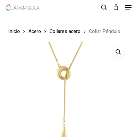
Men
Skip
to
search
Close
main
Menu
Inicio
Acero
Collares acero
Collar Péndulo
content