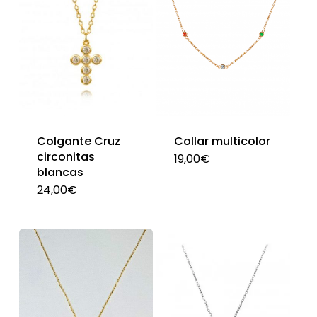
Colgante Cruz
Collar multicolor
circonitas
19,00
€
blancas
24,00
€
Este
producto
tiene
múltiples
variantes.
Las