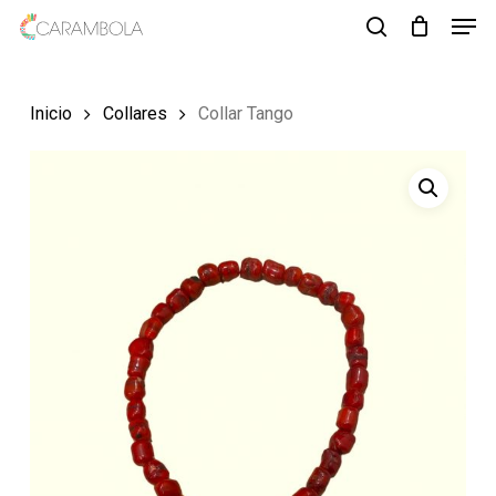
Men
Skip
to
search
Close
main
Menu
Inicio
Collares
Collar Tango
content