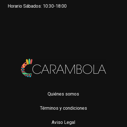
elegir
eleg
Horario Sábados: 10:30-18:00
en
en
la
la
página
pági
de
de
producto
pro
Quiénes somos
Términos y condiciones
Aviso Legal