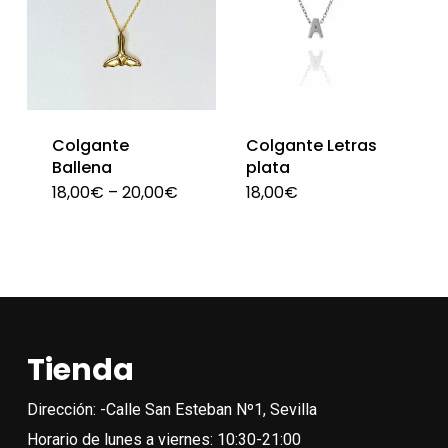
opciones
se
pueden
elegir
en
Colgante
Colgante Letras
la
Ballena
plata
página
18,00
€
–
20,00
€
18,00
€
Este
Est
de
producto
pro
producto
tiene
tien
múltiples
múlt
variantes.
vari
Las
Las
Tienda
opciones
opc
se
se
Dirección: -Calle San Esteban Nº1, Sevilla
pueden
pue
Horario de lunes a viernes: 10:30-21:00