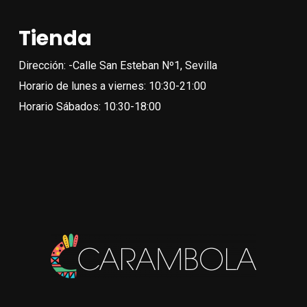
opc
Las
Tienda
se
opciones
pue
se
Dirección: -Calle San Esteban Nº1, Sevilla
eleg
pueden
Horario de lunes a viernes: 10:30-21:00
en
elegir
Horario Sábados: 10:30-18:00
la
en
pági
la
de
página
pro
de
producto