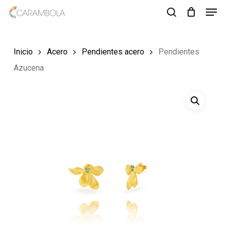
Men
Skip
to
search
Close
main
Menu
Inicio
Acero
Pendientes acero
Pendientes
content
Azucena