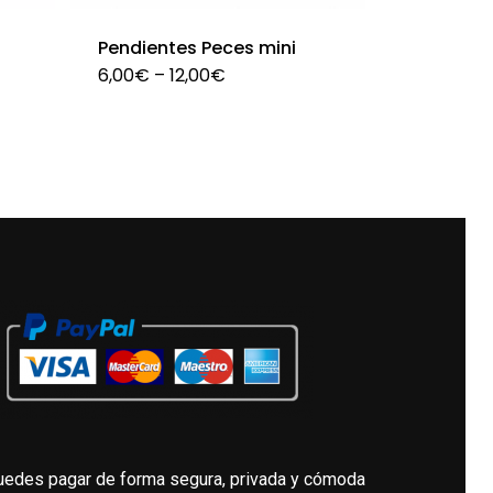
Pendientes Peces mini
te
Este
6,00
€
–
12,00
€
oducto
producto
ne
tiene
ltiples
múltiples
iantes.
variantes.
s
Las
ciones
opciones
se
eden
pueden
gir
elegir
en
la
gina
página
uedes pagar de forma segura, privada y cómoda
de