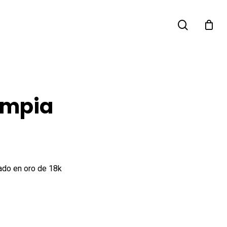
search
impia
ado en oro de 18k