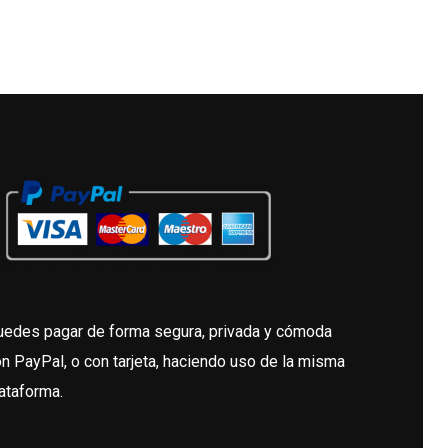
ne
ltiples
iantes.
s
ciones
eden
gir
gina
uedes pagar de forma segura, privada y cómoda
n PayPal, o con tarjeta, haciendo uso de la misma
oducto
ataforma.