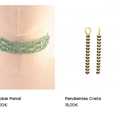
oker Panal
Pendientes Creta
Este
Es
00
€
18,00
€
producto
pr