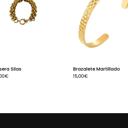
sera Silas
Brazalete Martillado
00
€
15,00
€