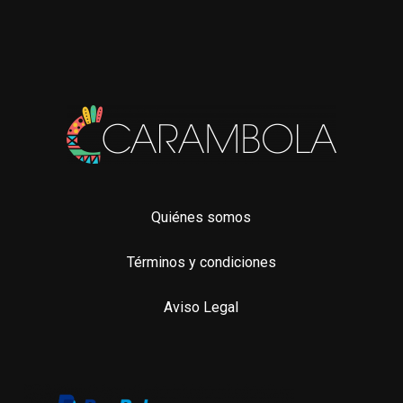
pági
de
de
producto
pro
Quiénes somos
Términos y condiciones
Aviso Legal