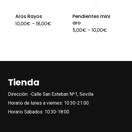
eleg
la
en
página
Aros Rayos
Pendientes mini
la
aro
de
10,00
€
–
18,00
€
Este
pági
5,00
€
–
10,00
€
Est
producto
producto
de
pro
tiene
pro
tien
múltiples
múlt
variantes.
vari
Las
Las
opciones
Tienda
opc
se
se
Dirección: -Calle San Esteban Nº1, Sevilla
pueden
pue
Horario de lunes a viernes: 10:30-21:00
elegir
eleg
Horario Sábados: 10:30-18:00
en
en
la
la
página