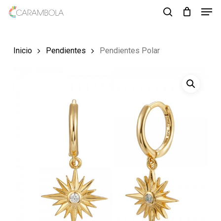
Men
Skip
to
search
Close
main
Menu
Inicio
Pendientes
Pendientes Polar
content