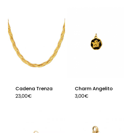
Cadena Trenza
Charm Angelito
23,00
€
3,00
€
Est
pro
tie
múl
var