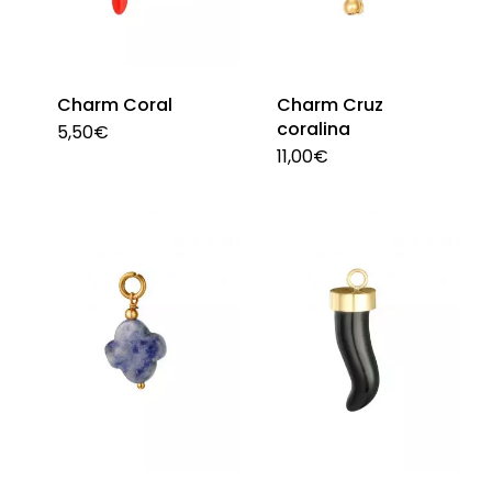
Charm Coral
Charm Cruz
coralina
5,50
€
Este
11,00
€
producto
tiene
múltiples
variantes.
Las
opciones
se
pueden
elegir
en