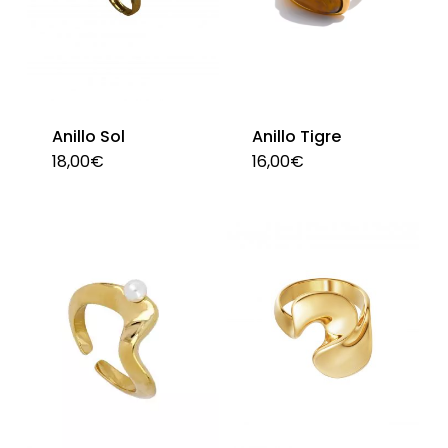
se
se
pueden
pu
elegir
ele
en
en
Anillo Sol
Anillo Tigre
la
la
18,00
€
16,00
€
página
pág
de
de
producto
pro