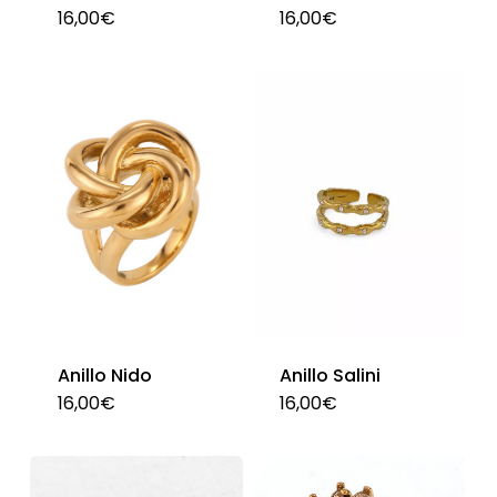
16,00
€
16,00
€
Este
página
producto
de
tiene
producto
múltiples
variantes.
Las
opciones
se
pueden
elegir
en
Anillo Nido
Anillo Salini
la
16,00
€
16,00
€
Este
Est
página
producto
pro
de
tiene
tie
producto