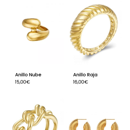
Anillo Nube
Anillo Raja
15,00
€
16,00
€
Este
Est
producto
pro
tiene
tie
múltiples
múl
variantes.
var
Las
La