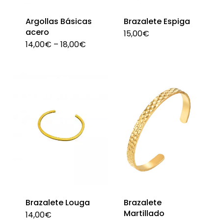
en
Argollas Básicas
Brazalete Espiga
la
acero
15,00
€
Est
pág
14,00
€
–
18,00
€
Este
pro
de
producto
tie
pro
tiene
múl
múltiples
var
variantes.
La
Las
opc
opciones
se
se
pu
pueden
ele
elegir
en
en
la
Brazalete Louga
Brazalete
la
pág
Martillado
14,00
€