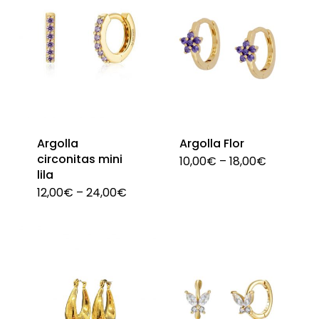
variantes.
Las
opciones
se
pueden
elegir
en
Argolla
Argolla Flor
la
circonitas mini
10,00
€
–
18,00
€
Est
página
lila
pro
12,00
€
–
24,00
€
de
Este
tie
producto
producto
múl
tiene
var
múltiples
La
variantes.
opc
Las
se