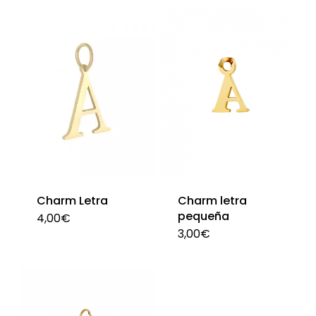
de
pro
producto
Charm Letra
Charm letra
pequeña
4,00
€
Este
3,00
€
Est
producto
pro
tiene
tie
múltiples
múl
variantes.