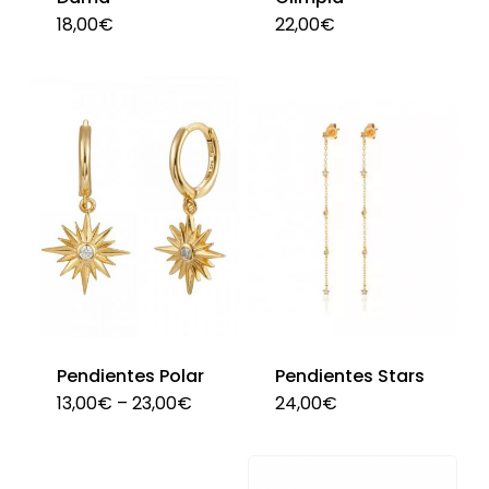
pág
18,00
€
22,00
€
de
pro
Pendientes Polar
Pendientes Stars
13,00
€
–
23,00
€
24,00
€
Este
Est
producto
pro
tiene
tie