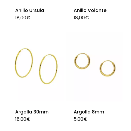
Anillo Ursula
Anillo Volante
18,00
€
18,00
€
Este
Est
producto
pro
tiene
tie
múltiples
múl
variantes.
var
Las
La
opciones
opc
se
se
pueden
pu
elegir
ele
en
en
Argolla 30mm
Argolla 8mm
la
la
18,00
€
5,00
€
Est
página
pág
pro