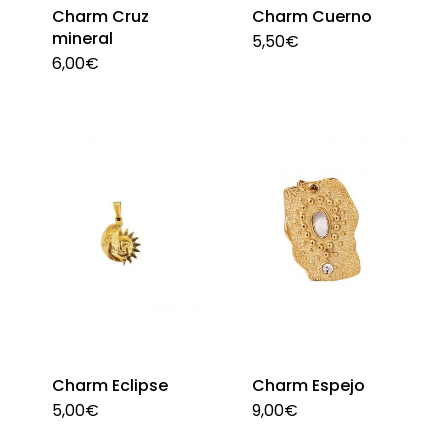
la
Charm Cruz
Charm Cuerno
página
mineral
5,50
€
Est
6,00
€
de
Este
pro
producto
producto
tie
tiene
múl
múltiples
var
variantes.
La
Las
opc
opciones
se
se
pu
pueden
ele
elegir
en
en
la
Charm Eclipse
Charm Espejo
la
pág
5,00
€
9,00
€
página
de