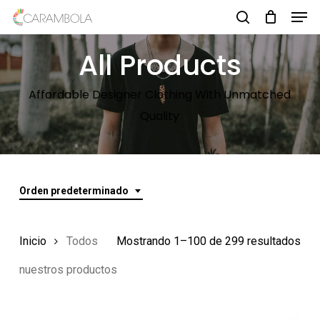
Men
Skip
to
search
Close
main
All Products
Menu
content
Affordable Designer Clothing With Unmatched
Quality
Orden predeterminado
Inicio
Todos
Mostrando 1–100 de 299 resultados
nuestros productos