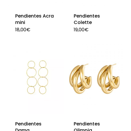
elegir
en
Pendientes Acra
Pendientes
la
mini
Colette
página
18,00
€
19,00
€
Est
de
pro
producto
tie
múl
var
La
opc
se
pu
ele
en
Pendientes
Pendientes
la
Dama
Olimpia