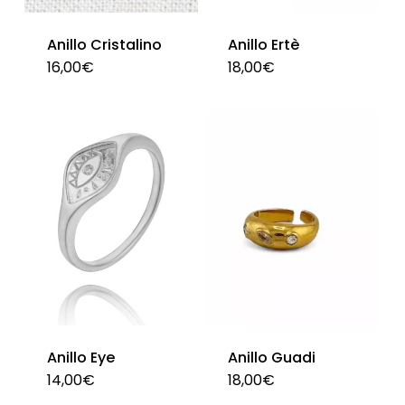
en
en
la
Anillo Cristalino
Anillo Ertè
la
pág
16,00
€
18,00
€
Est
página
de
pro
de
pro
tie
producto
múl
var
La
opc
se
pu
ele
en
Anillo Eye
Anillo Guadi
la
14,00
€
18,00
€
Este
pág