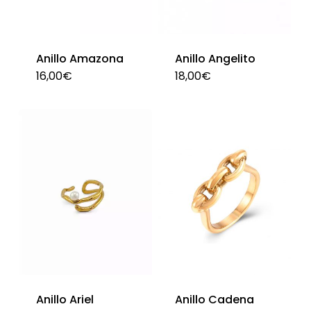
Anillo Amazona
Anillo Angelito
16,00
€
18,00
€
Este
Est
producto
pro
tiene
tie
múltiples
múl
variantes.
var
Las
La
opciones
opc
se
se
pueden
pu
elegir
ele
en
en
Anillo Ariel
Anillo Cadena
la
la