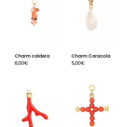
La
opc
se
pu
ele
en
Charm caldera
Charm Caracola
la
6,00
€
5,00
€
pág
de
pro