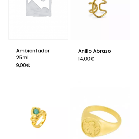
opciones
se
pueden
elegir
en
la
Ambientador
Anillo Abrazo
página
25ml
14,00
€
9,00
€
de
producto