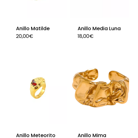
pueden
pu
elegir
ele
en
en
Anillo Matilde
Anillo Media Luna
la
la
20,00
€
18,00
€
Este
página
pág
producto
de
de
tiene
producto
pro
múltiples
variantes.
Las
opciones
se
pueden
elegir
en
Anillo Meteorito
Anillo Mima
la