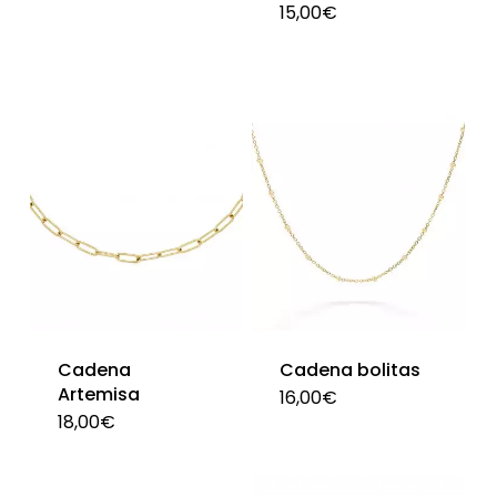
página
15,00
€
de
de
pro
producto
Cadena
Cadena bolitas
Artemisa
16,00
€
Est
18,00
€
pro
tie